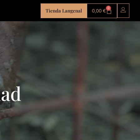
0
Tienda Langenal
0,00
€
dad