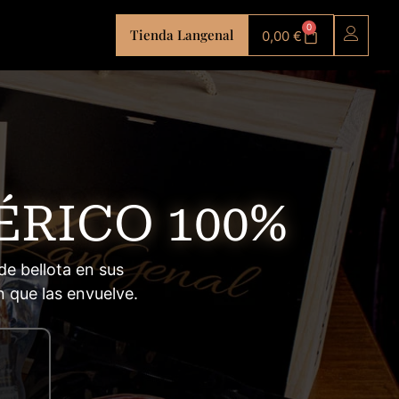
0
Tienda Langenal
0,00
€
RICO 100%
de bellota en sus
 que las envuelve.